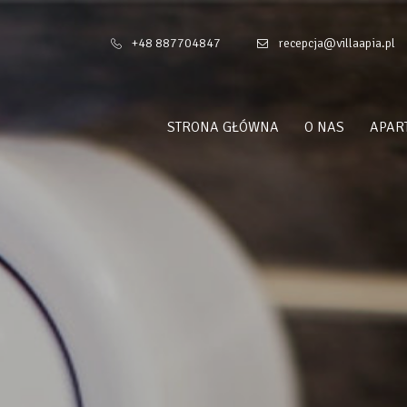
+48 887704847
recepcja@villaapia.pl
STRONA GŁÓWNA
O NAS
APAR