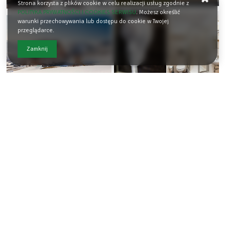
Strona korzysta z plików cookie w celu realizacji usług zgodnie z
POLITYKA PRYWATNOŚCI I COOKIES SERWISU
. Możesz określić
warunki przechowywania lub dostępu do cookie w Twojej
przeglądarce.
Zamknij